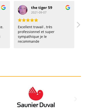
the tiger 59
2021-09-07
2021-08-27
Excellent travail , très
Mon héros ! Appel po
professionnel et super
urgence dans la mati
sympathique je le
intervention dans l'a
recommande
! Hyper réactif, profes
souriant et efficace. Je vous 
recommande !