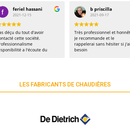
feriel hassani
b priscilla
2021-12-15
2021-09-17
u du tout d'avoir
Très professionnel et honnête.
é cette société.
Je recommande et le
sionnalisme
rappelerai sans hésiter si j'ai
bilité a l'écoute du
besoin
onseils. Pièce
dé vendredi installé
matin. Je recommande
LES FABRICANTS DE CHAUDIÈRES