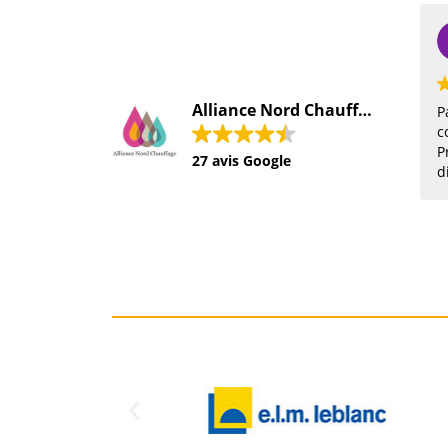
Alliance Nord Chauffage SARL
Pas déç
contact
Profes
27 avis Google
disponi
client c
comman
lundi 