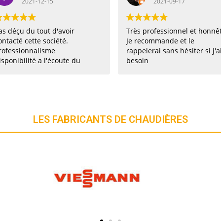
2021-09-17
2021-09-07
Très professionnel et honnête.
Excellent travail , très
Je recommande et le
professionnel et super
rappelerai sans hésiter si j'ai
sympathique je le
besoin
recommande
LES FABRICANTS DE CHAUDIÈRES