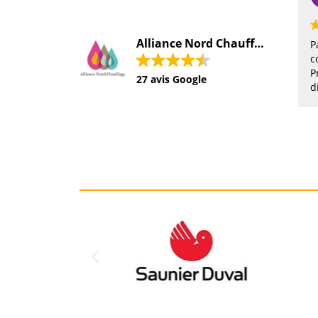
2021-12-15
Alliance Nord Chauffage SARL
Pas déçu du tout d'avoir
contacté cette société.
Professionnalisme
27 avis Google
disponibilité a l'écoute du
client conseils. Pièce
commandé vendredi installé
lundi matin. Je recommande