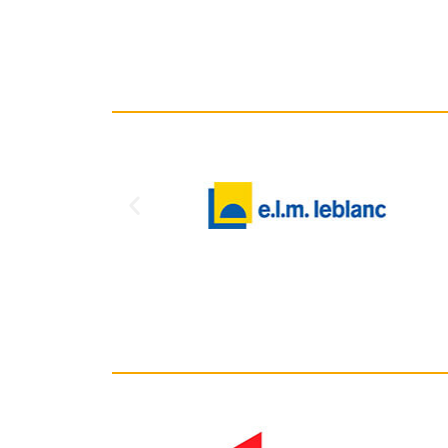
commandé
lundi ma