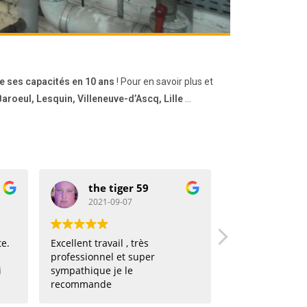
e ses capacités en 10 ans
! Pour en savoir plus et
roeul, Lesquin, Villeneuve-d’Ascq, Lille
…
the tiger 59
2021-09-07
2021-08-27
Excellent travail , très
Mon héros ! Appel pou
professionnel et super
urgence dans la matiné
sympathique je le
intervention dans l'apr
recommande
! Hyper réactif, profess
souriant et efficace. Je vous le