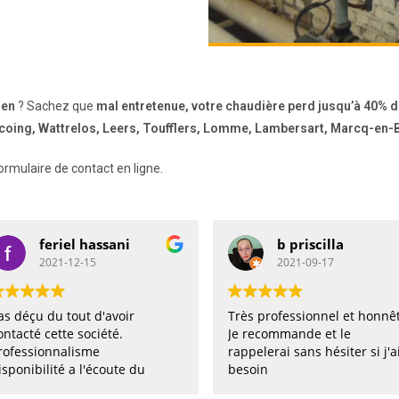
ien
? Sachez que
mal entretenue, votre chaudière perd jusqu’à 40% d
coing, Wattrelos, Leers, Toufflers, Lomme, Lambersart, Marcq-en-Ba
ormulaire de contact en ligne.
feriel hassani
b priscilla
2021-12-15
2021-09-17
du tout d'avoir
Très professionnel et honnête.
cette société.
Je recommande et le
onnalisme
rappelerai sans hésiter si j'ai
lité a l'écoute du
besoin
nseils. Pièce