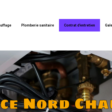
uffage
Plomberie sanitaire
Contrat d’entretien
Gale
nce Nord Cha