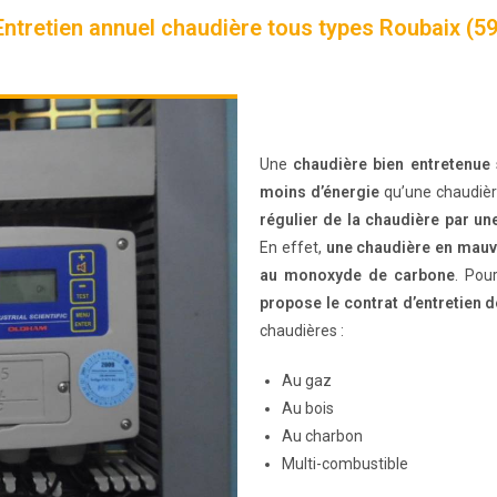
Entretien annuel chaudière tous types Roubaix (59
Une
chaudière bien entretenue
moins d’énergie
qu’une chaudièr
régulier de la chaudière par un
En effet,
une chaudière en mauva
au monoxyde de carbone
. Pour
propose le contrat d’entretien 
chaudières :
Au gaz
Au bois
Au charbon
Multi-combustible