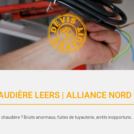
UDIÈRE LEERS | ALLIANCE NORD 
haudière ? Bruits anormaux, fuites de tuyauterie, arrêts inopportuns…