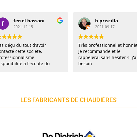
l hassani
b priscilla
12-15
2021-09-17
out d'avoir
Très professionnel et honnête.
E
 société.
Je recommande et le
p
lisme
rappelerai sans hésiter si j'ai
s
a l'écoute du
besoin
s. Pièce
dredi installé
 Je recommande
LES FABRICANTS DE CHAUDIÈRES