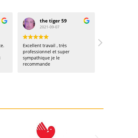
the tiger 59
florine vandercru
2021-09-07
2021-08-27
xcellent travail , très
Mon héros ! Appel pour un
rofessionnel et super
urgence dans la matinée,
ympathique je le
intervention dans l'après m
recommande
! Hyper réactif, professionne
souriant et efficace. Je vous le
recommande !