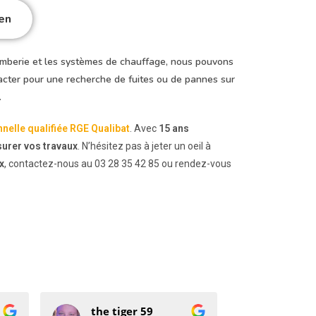
en
omberie et les systèmes de chauffage, nous pouvons
tacter pour une recherche de fuites ou de pannes sur
.
nnelle qualifiée RGE Qualibat
. Avec
15 ans
surer vos travaux
. N’hésitez pas à jeter un oeil à
x
, contactez-nous au 03 28 35 42 85 ou rendez-vous
the tiger 59
florine vandercruyssen