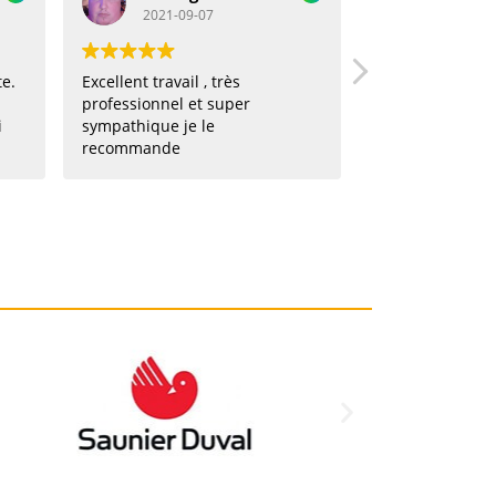
2021-09-07
2021-08-27
t travail , très
Mon héros ! Appel pour une
ionnel et super
urgence dans la matinée,
ique je le
intervention dans l'après midi
mande
! Hyper réactif, professionnel,
souriant et efficace. Je vous le
recommande !