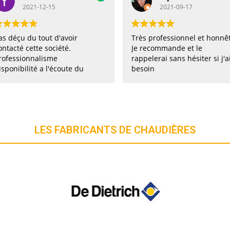
2021-09-17
voir
Très professionnel et honnête.
Excellen
é.
Je recommande et le
profess
rappelerai sans hésiter si j'ai
sympath
ute du
besoin
recom
e
installé
commande
LES FABRICANTS DE CHAUDIÈRES