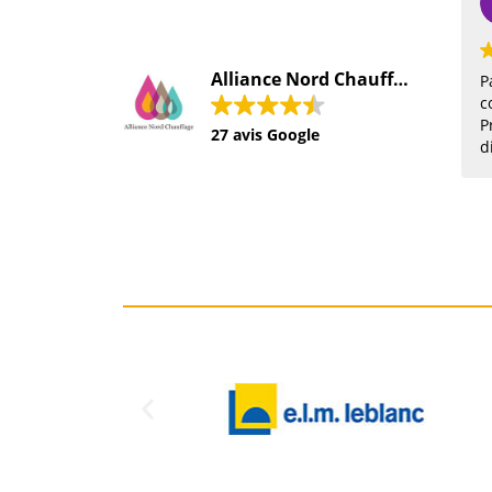
2021-12-15
Alliance Nord Chauffage SARL
Pas déçu du tout d'a
contacté cette sociét
Professionnalisme
27 avis Google
disponibilité a l'éco
client conseils. Pièc
commandé vendredi 
lundi matin. Je re