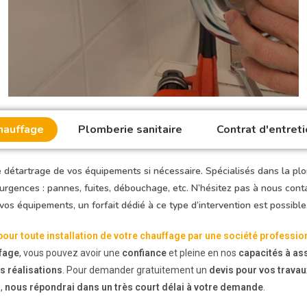
hauffage
Plomberie sanitaire
Contrat d'entreti
 détartrage de vos équipements si nécessaire. Spécialisés dans la pl
 urgences : pannes, fuites, débouchage, etc. N’hésitez pas à nous con
vos équipements, un forfait dédié à ce type d’intervention est possible
pour toute installation de votre chauffage par une société professio
ffage
, vous pouvez avoir une
confiance
et pleine en nos
capacités à as
s réalisations
. Pour demander gratuitement un
devis pour vos travau
s,
nous répondrai dans un très court délai à votre demande
.