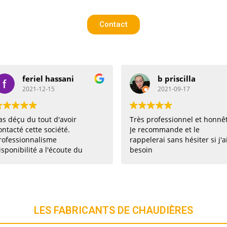
Contact
i
b priscilla
t
2021-09-17
2
ir
Très professionnel et honnête.
Excellent t
Je recommande et le
professio
rappelerai sans hésiter si j'ai
sympathiq
e du
besoin
recomma
stallé
mmande
LES FABRICANTS DE CHAUDIÈRES