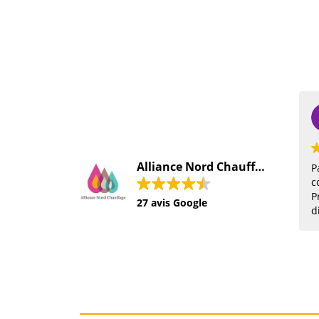
feriel hassan
2021-12-15
Alliance Nord Chauffage SARL
Pas déçu du tout d'avo
contacté cette société.
Professionnalisme
27 avis Google
disponibilité a l'écout
client conseils. Pièce
commandé vendredi in
lundi matin. Je reco