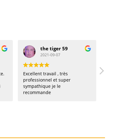
he tiger 59
florine vandercruyssen
021-09-07
2021-08-27
ravail , très
Mon héros ! Appel pour une
nnel et super
urgence dans la matinée,
ue je le
intervention dans l'après midi
nde
! Hyper réactif, professionnel,
souriant et efficace. Je vous le
recommande !